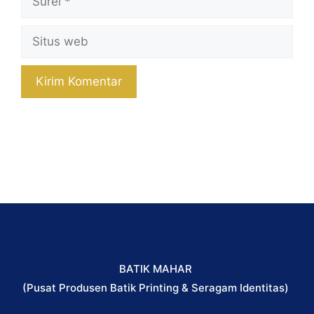
Situs
web