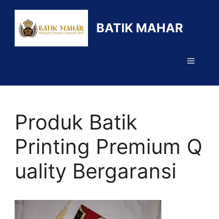
Langsung
ke
BATIK MAHAR
isi
Menu
Produk Batik
Printing Premium Q
uality Bergaransi