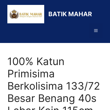
Langsung
ke
BATIK MAHAR
isi
Menu
100% Katun
Primisima
Berkolisima 133/72
Besar Benang 40s