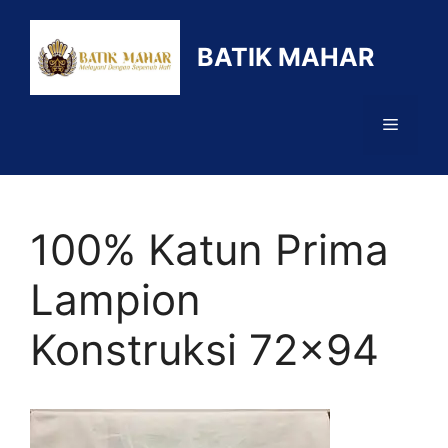
Langsung
ke
BATIK MAHAR
isi
Menu
100% Katun Prima
Lampion
Konstruksi 72×94