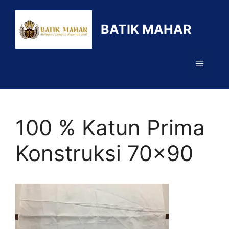
Langsung
ke
BATIK MAHAR
isi
Menu
100 % Katun Prima
Konstruksi 70×90