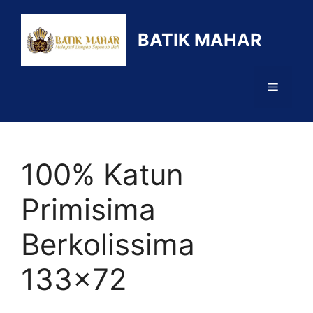
Langsung
ke
BATIK MAHAR
isi
Menu
100% Katun
Primisima
Berkolissima
133×72